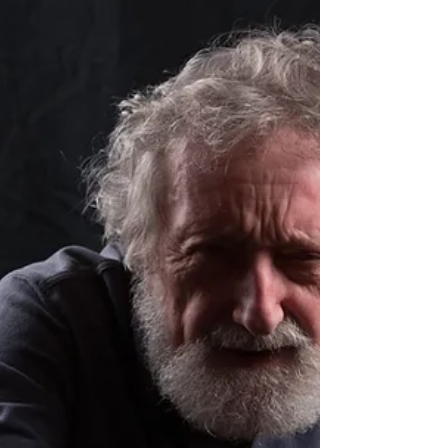
“EUPHONIA
Prodotto da Mauro Paoluzzi, pubblicato da
Terzo Millennio Records Disponibile su tutti i
digital store da giovedì 22 gennaio Pre-salva il
disco nei digital store:
https://frontl.ink/4qqjp9x L’album “EUPHONIA” è
un lavoro intimo e narrativo che attraversa la
memoria e i luoghi di Ferrante Anguissola,
cantautore cremonese classe 1932 dal vissuto
straordinario che spazia dalla musica alla
tecnologia, dai numerosi viaggi per esplorare il
mondo alla continua riscoperta del le