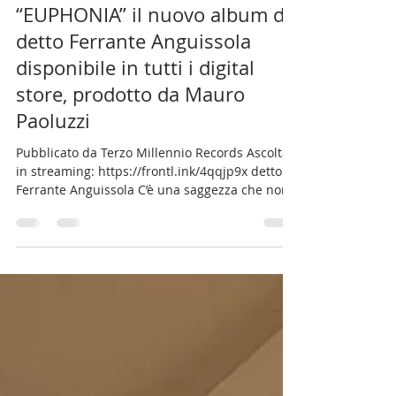
Franco Sainini
11 mar
Tempo di lettura: 3 min
“EUPHONIA” il nuovo album di
detto Ferrante Anguissola
disponibile in tutti i digital
store, prodotto da Mauro
Paoluzzi
Pubblicato da Terzo Millennio Records Ascolta
in streaming: https://frontl.ink/4qqjp9x detto
Ferrante Anguissola C’è una saggezza che non
si apprende sui libri, ma si forma con il tempo,
attraversando esperienze, viaggi, suoni e
memorie. Da questa lunga traiettoria umana e
artistica nasce “EUPHONIA” , il nuovo album di
Detto Ferrante Anguissola , cantautore