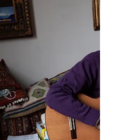
Terzo Millennio Records Ascolta in streaming:
https://frontl.ink/4qqjp9x L’album “EUPHONIA” è
un lavoro intimo e narrativo che attraversa la
memoria e i luoghi di Ferrante Anguissola,
cantautore cremonese classe 1932 dal vissuto
straordinario che spazia dalla musica alla
tecnologia, dai numerosi viaggi per esplorare il
mondo alla continua riscoperta del legame con
le sue terre e con la sua antichissima famiglia.
All’età di 93 anni,