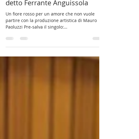
i digital store “Margherita in
bicicletta" il nuovo singolo di
detto Ferrante Anguissola
Un fiore rosso per un amore che non vuole
partire con la produzione artistica di Mauro
Paoluzzi Pre-salva il singolo:
https://frontl.ink/y8z7b6l Pubblicato da Terzo
Millennio Records copertina Margherita in
Bicicletta La stazione di Soresina, il binario che
va su e quello che va giù, i campi della pianura
padana come sfondo: " Margherita in bicicletta
", il nuovo singolo di detto Ferrante Anguissola ,
è un tuffo nel passato che riesce a parlare al
presente con la forza della