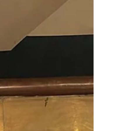
novantaquattrenne che continua a
sorprendere per lucidità espressiva, sensibilità
poetica e desiderio di raccontare. P