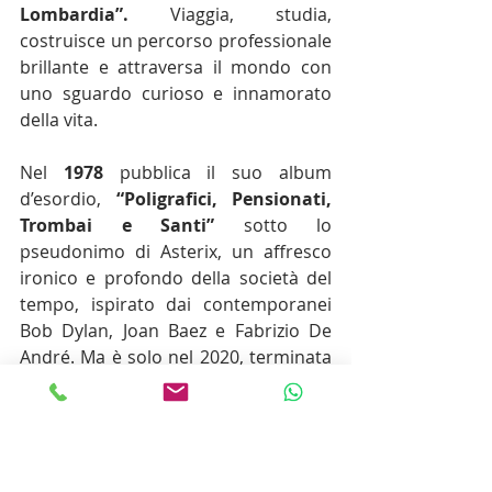
Lombardia”.
 Viaggia, studia, 
costruisce un percorso professionale 
brillante e attraversa il mondo con 
uno sguardo curioso e innamorato 
della vita.
Nel 
1978
 pubblica il suo album 
d’esordio, 
“Poligrafici, Pensionati, 
Trombai e Santi” 
sotto lo 
pseudonimo di Asterix, un affresco 
ironico e profondo della società del 
tempo, ispirato dai contemporanei 
Bob Dylan, Joan Baez e Fabrizio De 
André. Ma è solo nel 2020, terminata 
l’attività lavorativa nella Exhibo, che 
tornerà a pubblicare ufficialmente 
musica: per 
Terzo Millennio 
Records
 escono
 “A Occhi Aperti” 
(2020),
 album incentrato su 