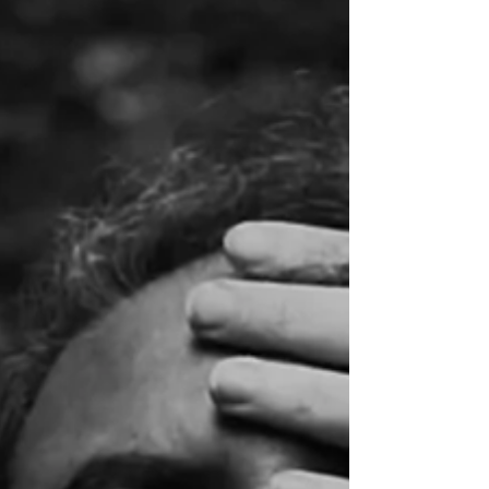
del lancio del nuovo singolo, Stefano Attuario
pubblica il videoclip ufficiale di “Arianna” , per
la regia di Davide Forleo , da oggi in anteprima
esclusiva su TuttoRock e disponibile sul canale
YouTube dell’artista a