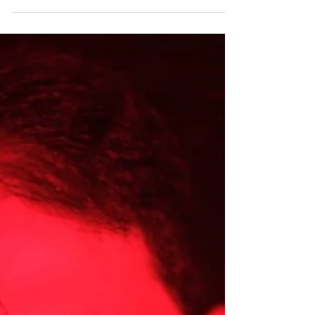
SINGOLO “ARIANNA”
Pre-salva il singolo: https://frontl.ink/nv3a1v8
Terzo singolo estratto dall’atteso album
“Babele”, in uscita a novembre
2025.Produzione...