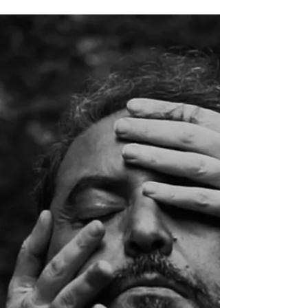
https://frontl.ink/nv3a1v8 Anticipa l’album
“Babele”, atteso per novembre 2025 È da oggi...