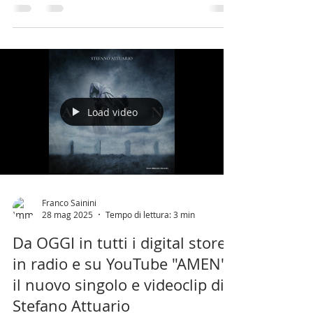
In tutti i digital store, in radio e
su YouTube "AMEN" il nuovo
singolo e videoclip di Stefano
Attuario
Guarda il video: https://youtu.be/pT3zFT-wdtg?
si=e82XhQqxH7Ujf-ys Prodotto da Max Zanotti.
Pubblicato da Terzo Millennio Records...
Load video