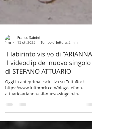
Franco Sainini
15 ott 2025
Tempo di lettura: 2 min
Il labirinto visivo di “ARIANNA”
il videoclip del nuovo singolo
di STEFANO ATTUARIO
Oggi in anteprima esclusiva su TuttoRock
https://www.tuttorock.com/blog/stefano-
attuario-arianna-e-il-nuovo-singolo-in-
anteprima-video/ Regia di Davide Forleo. Un
viaggio simbolico tra i paesaggi della Valsesia e
i dettagli del corpo umano. A completamento