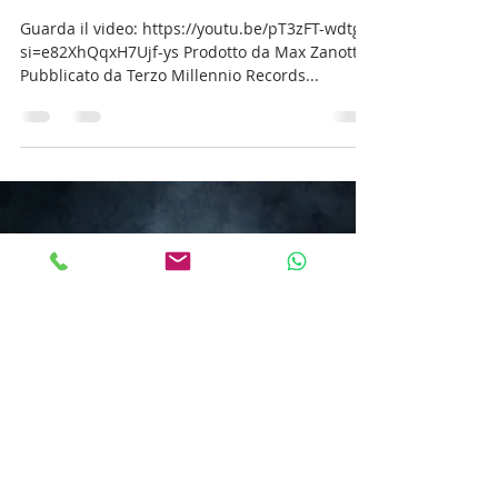
Franco Sainini
28 mag 2025
Tempo di lettura: 3 min
Da OGGI in tutti i digital store,
in radio e su YouTube "AMEN"
il nuovo singolo e videoclip di
Stefano Attuario
Guarda il video: https://youtu.be/pT3zFT-wdtg?
si=e82XhQqxH7Ujf-ys Prodotto da Max Zanotti.
Pubblicato da Terzo Millennio Records...