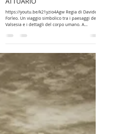
ATTUARIO
https://youtu.be/k21yzio4Agw Regia di Davide
Forleo. Un viaggio simbolico tra i paesaggi della
Valsesia e i dettagli del corpo umano. A
completamento del lancio del nuovo singolo,
Stefano Attuario pubblica il videoclip ufficiale
di “Arianna” , per la regia di Davide Forleo , da
oggi disponibile sul canale YouTube dell’artista:
https://youtu.be/k21yzio4Agw Il video, girato tra
le suggestive montagne della Valsesia , si
configura come un attraversamento del caos
interio