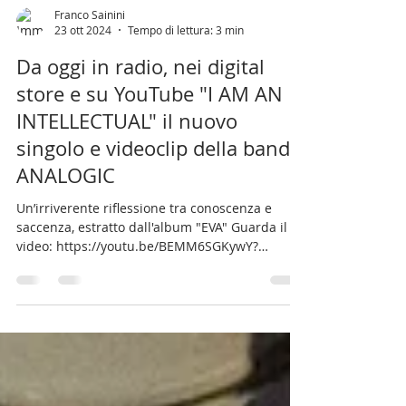
Franco Sainini
23 ott 2024
Tempo di lettura: 3 min
Da oggi in radio, nei digital
store e su YouTube "I AM AN
INTELLECTUAL" il nuovo
singolo e videoclip della band
ANALOGIC
Un’irriverente riflessione tra conoscenza e
saccenza, estratto dall'album "EVA" Guarda il
video: https://youtu.be/BEMM6SGKywY?
si=Q8TZGQ7b...