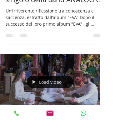
In radio dal 23 ottobre e nei
digital store "I AM AN
INTELLECTUAL" il nuovo
singolo della band ANALOGIC
Un’irriverente riflessione tra conoscenza e
saccenza, estratto dall'album "EVA" Dopo il
successo del loro primo album "EVA" , gli...
Load video