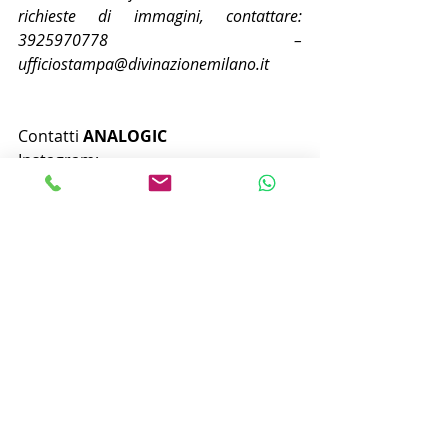
richieste di immagini, contattare: 
3925970778 – 
ufficiostampa@divinazionemilano.it
Contatti
 ANALOGIC
Instagram: 
https://www.instagram.com/analogic
bandofficial/
Facebook:
https://www.facebook.com
/profile.php?id=100092438677270
YouTube: 
https://www.youtube.com/@_ANALO
GIC_
Scarica la Cartella Stampa con file 
audio, foto artista, biografia, 
comunicato stampa