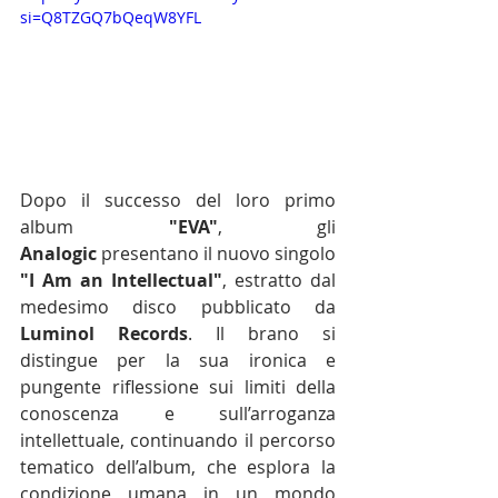
si=Q8TZGQ7bQeqW8YFL
Dopo il successo del loro primo 
album 
"EVA"
, gli 
Analogic
 presentano il nuovo singolo 
"I Am an Intellectual"
, estratto dal 
medesimo disco pubblicato da 
Luminol Records
. Il brano si 
distingue per la sua ironica e 
pungente riflessione sui limiti della 
conoscenza e sull’arroganza 
intellettuale, continuando il percorso 
tematico dell’album, che esplora la 
condizione umana in un mondo 