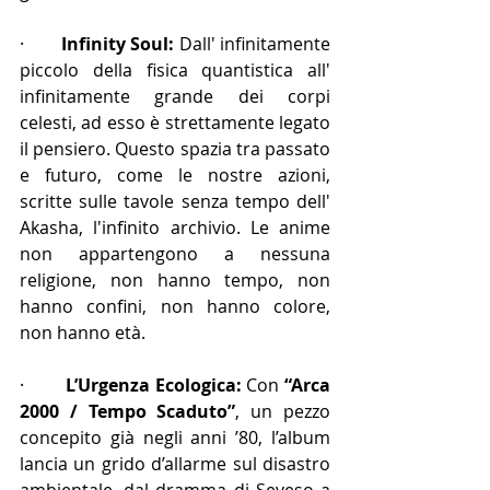
·        
Infinity Soul:
 Dall' infinitamente 
piccolo della fisica quantistica all' 
infinitamente grande dei corpi 
celesti, ad esso è strettamente legato 
il pensiero. Questo spazia tra passato 
e futuro, come le nostre azioni, 
scritte sulle tavole senza tempo dell' 
Akasha, l'infinito archivio. Le anime 
non appartengono a nessuna 
religione, non hanno tempo, non 
hanno confini, non hanno colore, 
non hanno età.
·        
L’Urgenza Ecologica:
 Con 
“Arca 
2000 / Tempo Scaduto”
, un pezzo 
concepito già negli anni ’80, l’album 
lancia un grido d’allarme sul disastro 
ambientale, dal dramma di Seveso a 