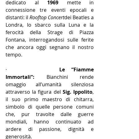
dedicato al 
1969
 mette in 
connessione tre eventi epocali e 
distanti: il 
Rooftop Concert
dei Beatles a 
Londra, lo sbarco sulla Luna e la 
ferocità della Strage di Piazza 
Fontana, interrogandosi sulle ferite 
che ancora oggi segnano il nostro 
tempo.
·        
Le “Fiamme 
Immortali”:
 Bianchini rende 
omaggio all’umanità silenziosa 
attraverso la figura del 
Sig. Ippolito
, 
il suo primo maestro di chitarra, 
simbolo di quelle persone comuni 
che, pur travolte dalle guerre 
mondiali, hanno continuato ad 
ardere di passione, dignità e 
generosità.