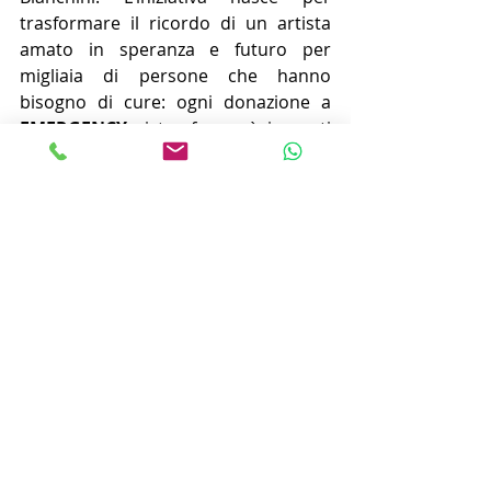
trasformare il ricordo di un artista 
amato in speranza e futuro per 
migliaia di persone che hanno 
bisogno di cure: ogni donazione a 
EMERGENCY
 si trasformerà in gesti 
di pace e assistenza medica gratuita, 
in Italia e nel mondo. “Un mondo 
senza guerra e il diritto alla cura per 
tutti”: l’idea che fonda la missione di 
EMERGENCY è stata scelta come il 
modo migliore per commemorare 
l'eredità umana e artistica di 
Bianchini.
Gli interessati riceveranno l’album a 
fronte di una donazione tramite la 
pagina ufficiale dedicata, con 
un’offerta minima di 
10 euro
.