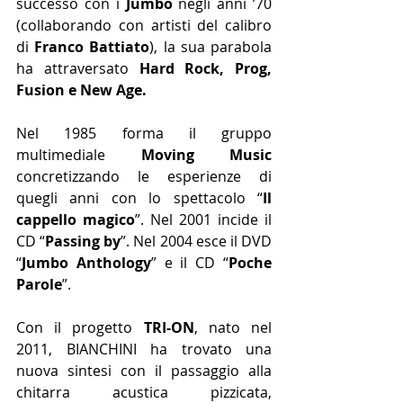
successo con i 
Jumbo
 negli anni ’70 
(collaborando con artisti del calibro 
di 
Franco Battiato
), la sua parabola 
ha attraversato 
Hard Rock, Prog, 
Fusion e New Age.
Nel 1985 forma il gruppo 
multimediale 
Moving Music 
concretizzando le esperienze di 
quegli anni con lo spettacolo “
Il 
cappello magico
”. Nel 2001 incide il 
CD “
Passing by
”. Nel 2004 esce il DVD 
“
Jumbo Anthology
” e il CD “
Poche 
Parole
”.
Con il progetto 
TRI-ON
, nato nel 
2011, BIANCHINI ha trovato una 
nuova sintesi con il passaggio alla 
chitarra acustica pizzicata, 