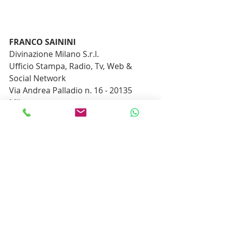
FRANCO SAININI
Divinazione Milano S.r.l.
Ufficio Stampa, Radio, Tv, Web & 
Social Network
Via Andrea Palladio n. 16 - 20135 
Milano
Tel. 0258310655 mob. 3925970778
www.divinazionemilano.it
email: 
ufficiostampa@divinazionemilano.it
#AmplifireBand
#notimeforkarma
#R
ockEvolutivo
#NuovaMusicaItaliana
#
CyberpunkSound
#ProgRockVibes
#
MusicaSperimentale
#TerzoMillennio