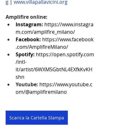
g
 | 
www.villapallavicini.org
Amplifire online:
Instagram:
https://www.instagra
m.com/amplifire_milano/
Facebook:
https://www.facebook
.com/AmplifireMilano/
Spotify:
https://open.spotify.com
/intl-
it/artist/6WXM5GbtNL4EXfkKvKH
shn
Youtube:
https://www.youtube.c
om/@amplifiremilano
Scarica la Cartella Stampa