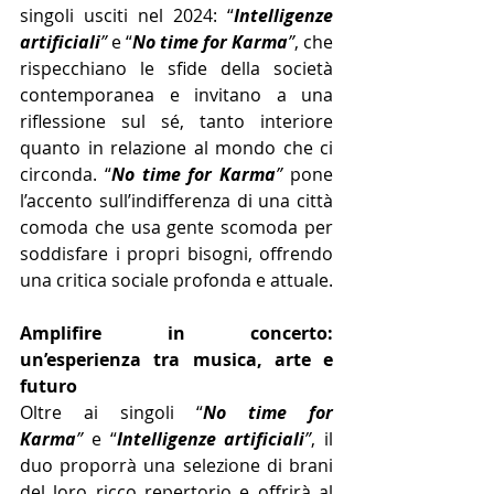
singoli usciti nel 2024: “
Intelligenze 
artificiali
”
 e “
No time for Karma
”
, che 
rispecchiano le sfide della società 
contemporanea e invitano a una 
riflessione sul sé, tanto interiore 
quanto in relazione al mondo che ci 
circonda. “
No time for Karma
”
 pone 
l’accento sull’indifferenza di una città 
comoda che usa gente scomoda per 
soddisfare i propri bisogni, offrendo 
una critica sociale profonda e attuale.
Amplifire in concerto: 
un’esperienza tra musica, arte e 
futuro
Oltre ai singoli “
No time for 
Karma
”
 e “
Intelligenze artificiali
”
, il 
duo proporrà una selezione di brani 
del loro ricco repertorio e offrirà al 