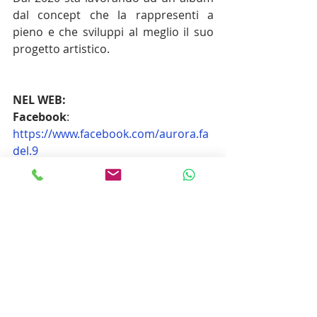
dal concept che la rappresenti a 
pieno e che sviluppi al meglio il suo 
progetto artistico. 
NEL WEB:
Facebook
: 
https://www.facebook.com/aurora.fa
del.9
Instagram
: 
https://www.instagram.com/aurora.f
adel/
FRANCO SAININI
Divinazione Milano S.r.l.
Ufficio Stampa, Radio, Tv, Web & 
Social Network