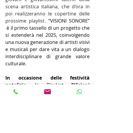
scena artistica italiana, che d’ora in 
poi realizzeranno le copertine delle 
prossime playlist. 
“VISIONI SONORE” 
 è il primo tassello di un progetto che 
si estenderà nel 2025, coinvolgendo 
una nuova generazione di artisti visivi 
e musicali per dare vita a un dialogo 
interdisciplinare di grande valore 
culturale.
In occasione delle festività 
natalizie
, la PlayList 
"Visioni 
Sonore"
 sarà disponibile su 
Spotify
, 
unendo la potenza evocativa dell’arte 
visiva con il meglio della musica rock 
emergente italiana.
ROCK TARGATO ITALIA “VISIONI 