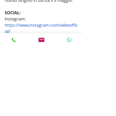
nuovo singolo in uscita il 5 maggio. 
SOCIAL:
Instagram: 
https://www.instagram.com/wibeoffic
ial/
Spotify: 
https://spoti.fi/3oOOcWz
Scarica la Cartella Stampa
FRANCO SAININI
Divinazione Milano S.r.l.
Ufficio Stampa, Radio, Tv, Web & Social 
Network
Via Andrea Palladio n. 16 - 20135 
Milano