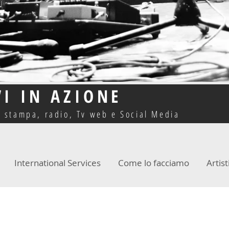
VI IN AZIONE
o stampa, radio, Tv web e Social Media
International Services
Come lo facciamo
Artist