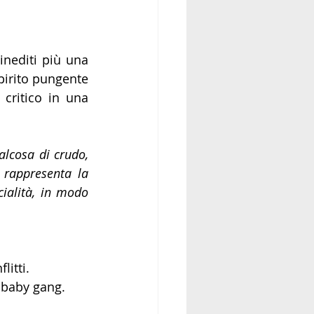
inediti più una 
irito pungente 
 critico in una 
lcosa di crudo, 
rappresenta la 
ialità, in modo 
litti.
e baby gang.