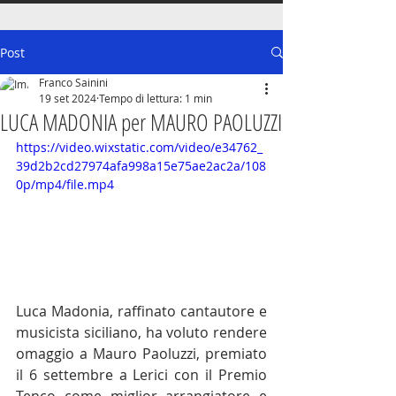
Post
Franco Sainini
19 set 2024
Tempo di lettura: 1 min
LUCA MADONIA per MAURO PAOLUZZI
https://video.wixstatic.com/video/e34762_
39d2b2cd27974afa998a15e75ae2ac2a/108
0p/mp4/file.mp4
Luca Madonia, raffinato cantautore e 
musicista siciliano, ha voluto rendere 
omaggio a Mauro Paoluzzi, premiato 
il 6 settembre a Lerici con il Premio 
Tenco come miglior arrangiatore e 