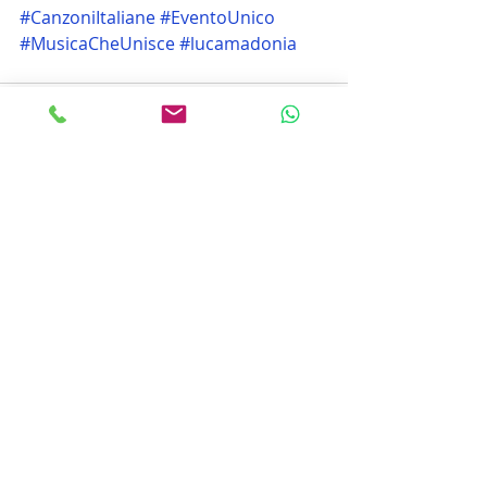
#CanzoniItaliane
#EventoUnico
#MusicaCheUnisce
#lucamadonia
Post recenti
Mostra tutti