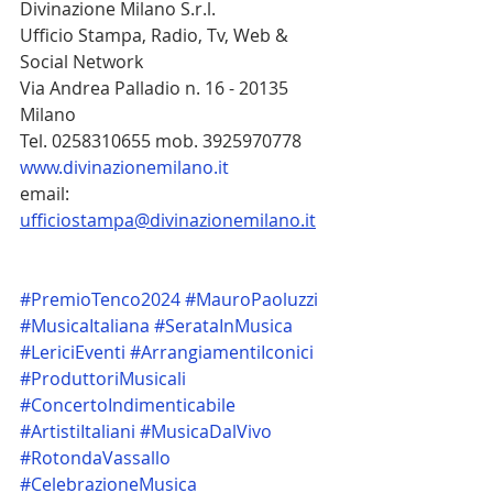
Divinazione Milano S.r.l.
Ufficio Stampa, Radio, Tv, Web & 
Social Network
Via Andrea Palladio n. 16 - 20135 
Milano
Tel. 0258310655 mob. 3925970778
www.divinazionemilano.it
email: 
ufficiostampa@divinazionemilano.it
#PremioTenco2024
#MauroPaoluzzi
#MusicaItaliana
#SerataInMusica
#LericiEventi
#ArrangiamentiIconici
#ProduttoriMusicali
#ConcertoIndimenticabile
#ArtistiItaliani
#MusicaDalVivo
#RotondaVassallo
#CelebrazioneMusica