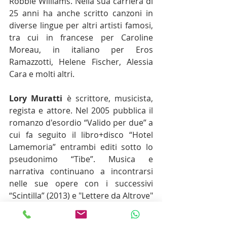
Robbie Williams. Nella sua carriera di 
25 anni ha anche scritto canzoni in 
diverse lingue per altri artisti famosi, 
tra cui in francese per Caroline 
Moreau, in italiano per Eros 
Ramazzotti, Helene Fischer, Alessia 
Cara e molti altri.
Lory Muratti
 è scrittore, musicista, 
regista e attore. Nel 2005 pubblica il 
romanzo d'esordio “Valido per due” a 
cui fa seguito il libro+disco “Hotel 
Lamemoria” entrambi editi sotto lo 
pseudonimo “Tibe”. Musica e 
narrativa continuano a incontrarsi 
nelle sue opere con i successivi 
“Scintilla” (2013) e "Lettere da Altrove" 
(2020). Sul fronte visivo si occupa di 
video-arte e videoclip musicali. Le sue 