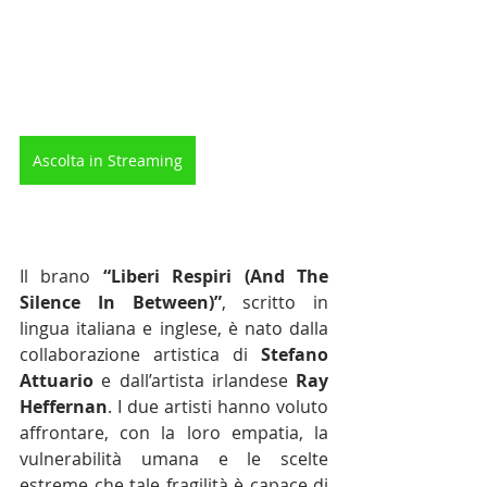
Ascolta in Streaming
Il brano 
“Liberi Respiri (And The 
Silence In Between)”
, scritto in 
lingua italiana e inglese, è nato dalla 
collaborazione artistica di 
Stefano 
Attuario
 e dall’artista irlandese 
Ray 
Heffernan
. I due artisti hanno voluto 
affrontare, con la loro empatia, la 
vulnerabilità umana e le scelte 
estreme che tale fragilità è capace di 