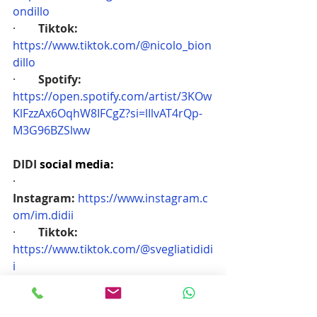
ondillo
·        
Tiktok: 
https://www.tiktok.com/@nicolo_bion
dillo
·        
Spotify: 
https://open.spotify.com/artist/3KOw
KlFzzAx6OqhW8IFCgZ?si=lIlvAT4rQp-
M3G96BZSlww
DIDI 
social media:
·        
Instagram:
https://www.instagram.c
om/im.didii
·        
Tiktok: 
https://www.tiktok.com/@svegliatididi
i
Per ulteriori informazioni, interviste o 
richieste di immagini, contattare: 