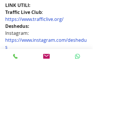
LINK UTILI:
Traffic Live Club
:
https://www.trafficlive.org/
Deshedus:
Instagram: 
https://www.instagram.com/deshedu
s
https://www.youtube.com/@deshedu
s
Paxarmata
Instagram: 
https://www.instagram.com/paxarma
ta
YouTube: 
https://www.youtube.com/watch?
v=abToqWb4vYI
Noble Sin
Instagram: 