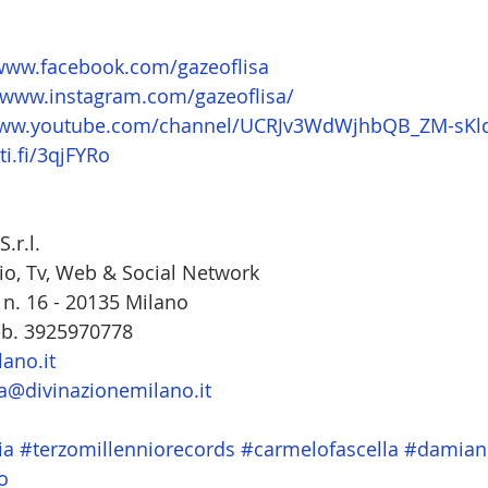
/www.facebook.com/gazeoflisa
/www.instagram.com/gazeoflisa/
www.youtube.com/channel/UCRJv3WdWjhbQB_ZM-sKl
ti.fi/3qjFYRo
.r.l.
io, Tv, Web & Social Network
 n. 16 - 20135 Milano
ob. 3925970778
ano.it
a@divinazionemilano.it
ia
#terzomillenniorecords
#carmelofascella
#damian
o