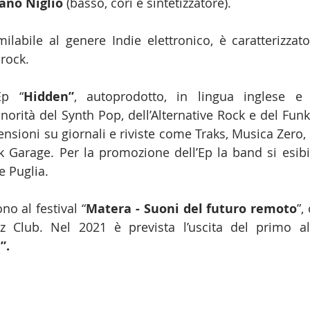
ano Niglio
 (basso, cori e sintetizzatore). 
milabile al genere Indie elettronico, è caratterizzato
 rock.
Ep “
Hidden”
, autoprodotto, in lingua inglese e s
onorità del Synth Pop, dell’Alternative Rock e del Fun
nsioni su giornali e riviste come Traks, Musica Zero, 
Garage. Per la promozione dell’Ep la band si esibis
e Puglia. 
no al festival “
Matera - Suoni del futuro remoto
”,
zz Club. Nel 2021 è prevista l’uscita del primo al
”.