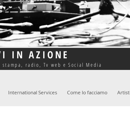
VI IN AZIONE
o stampa, radio, Tv web e Social Media
International Services
Come lo facciamo
Artist