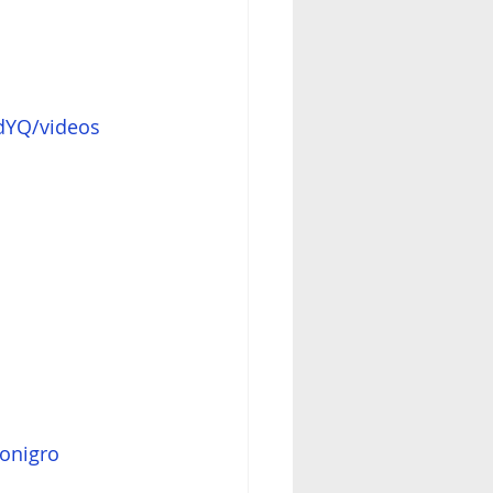
dYQ/videos
onigro