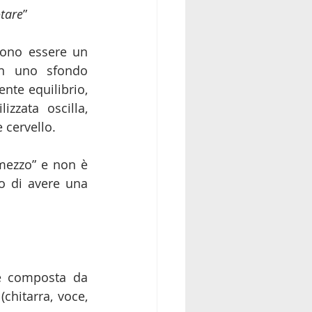
otare
”
sono essere un 
in uno sfondo 
nte equilibrio, 
zata oscilla, 
 cervello. 
mezzo” e non è 
o di avere una 
 sono una band originaria di Matera nata nel 2016 e composta da 
 (chitarra, voce, 