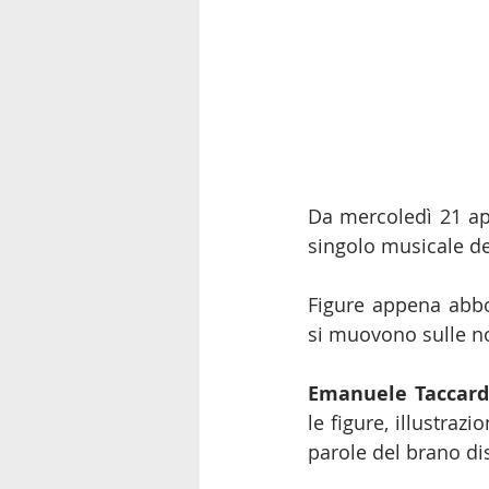
Da mercoledì 21 apr
singolo musicale dei
Figure appena abboz
si muovono sulle no
Emanuele Taccard
le figure, illustrazi
parole del brano di