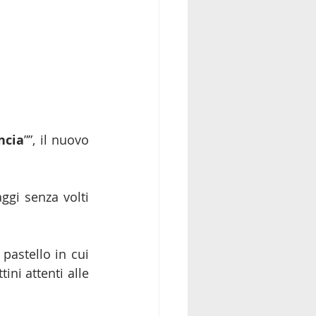
ncia
””, il nuovo 
gi senza volti 
pastello in cui 
ini attenti alle 