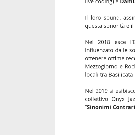
live coding) e 
Dami
Il loro sound, assi
questa sonorità e il
Nel 2018 esce l’
influenzato dalle s
ottenere ottime rece
Mezzogiorno e Rock 
locali tra Basilicata 
Nel 2019 si esibisco
collettivo Onyx Ja
“
Sinonimi Contrari