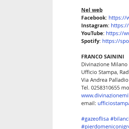
Nel web
Facebook
: 
https:/
Instagram
: 
https:/
YouTube
: 
https://
Spotify
: 
https://spo
FRANCO SAININI
Divinazione Milano S
Ufficio Stampa, Rad
Via Andrea Palladio
Tel. 0258310655 m
www.divinazionemil
email: 
ufficiostamp
#gazeoflisa
#bilanc
#pierdomeniconigr