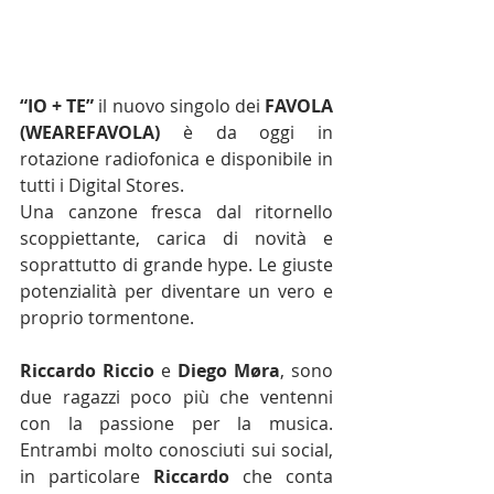
“IO + TE” 
il nuovo singolo dei 
FAVOLA 
(WEAREFAVOLA)
 è da oggi in 
rotazione radiofonica e disponibile in 
tutti i Digital Stores. 
Una canzone fresca dal ritornello 
scoppiettante, carica di novità e 
soprattutto di grande hype. Le giuste 
potenzialità per diventare un vero e 
proprio tormentone. 
Riccardo Riccio
 e 
Diego M
ø
ra
, sono 
due ragazzi poco più che ventenni 
con la passione per la musica. 
Entrambi molto conosciuti sui social, 
in particolare 
Riccardo
 che conta 