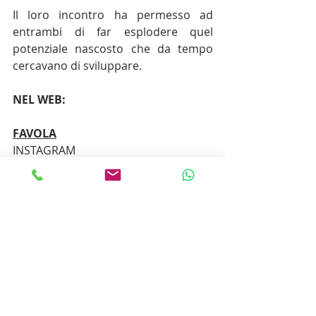
Il loro incontro ha permesso ad 
entrambi di far esplodere quel 
potenziale nascosto che da tempo 
cercavano di sviluppare.
NEL WEB:
FAVOLA
INSTAGRAM 
https://www.instagram.com/wearefav
ola/
TIKTOK 
https://vm.tiktok.com/ZM82BYfdK/
WEB: 
www.wearefavola.com
RICCARDO RICCIO
: 
TIK TOK 
https://www.tiktok.com/@riccioriccar