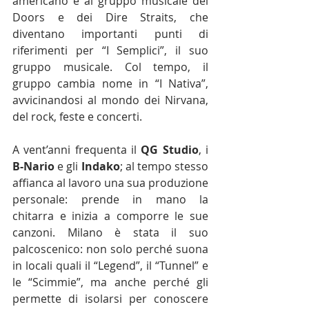
americano e al gruppo musicale dei 
Doors e dei Dire Straits, che 
diventano importanti punti di 
riferimenti per “I Semplici”, il suo 
gruppo musicale. Col tempo, il 
gruppo cambia nome in “I Nativa”, 
avvicinandosi al mondo dei Nirvana, 
del rock, feste e concerti. 
A vent’anni frequenta il 
QG Studio
, i 
B-Nario 
e gli 
Indako
; al tempo stesso 
affianca al lavoro una sua produzione 
personale: prende in mano la 
chitarra e inizia a comporre le sue 
canzoni. Milano è stata il suo 
palcoscenico: non solo perché suona 
in locali quali il “Legend”, il “Tunnel” e 
le “Scimmie”, ma anche perché gli 
permette di isolarsi per conoscere 