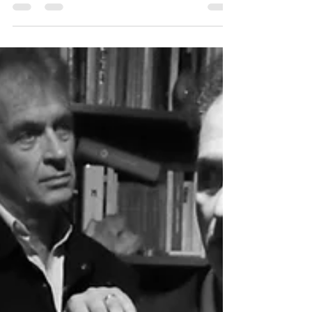
un viaggio musicale che omaggia due giganti
della musica NICK CAVE e THE SOUND SABATO
22 MARZO 2025 - ore 21:00 - C.I.Q - Centro...