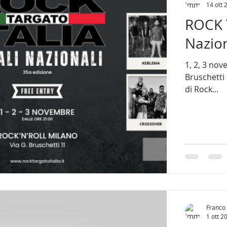
14 ott 
ROCK T
Nazion
1, 2, 3 nov
Bruschetti
di Rock...
Franco 
1 ott 2