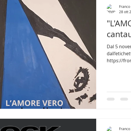
Franco 
28 ott 
"L'AMO
canta
Dal 5 novem
dall’etichetta Terzo Millennio Records 
https://fron
Franco 