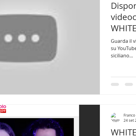
Dispon
videoc
WHIT
Guarda il 
su YouTube " Trema " il videoclip del nuovo singolo d
siciliano...
Franco 
24 set
WHITE