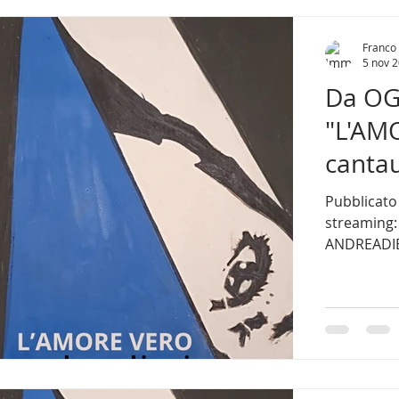
Franco 
5 nov 
Da OGG
"L'AMO
canta
Pubblicato dall’etichetta 
streaming: 
ANDREADIEC