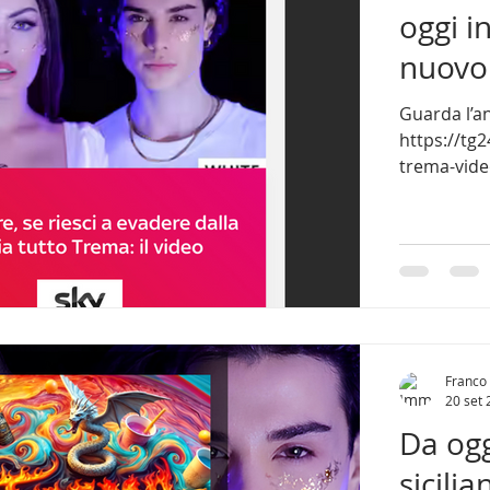
oggi i
nuovo
Guarda l’a
https://tg
Franco 
20 set
Da ogg
sicili