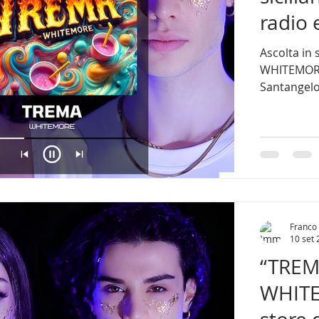
radio e
Ascolta in
WHITEMORE , 
Santangelo 
Franco 
10 set
“TREMA
WHITEM