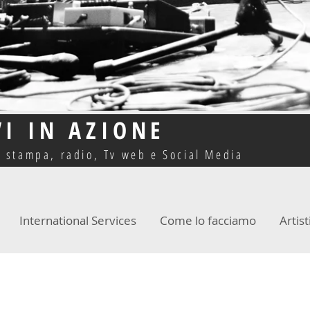
VI IN AZIONE
o stampa, radio, Tv web e Social Media
International Services
Come lo facciamo
Artist