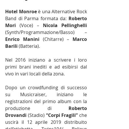
Hotel Monroe
 è una Alternative Rock 
Band di Parma formata da: 
Roberto 
Mori
 (Voce) – 
Nicola Pellinghelli
(Synth/Programmazione/Basso) – 
Enrico Manini
 (Chitarre) – 
Marco 
Barili
 (Batteria).
Nel 2016 iniziano a scrivere i loro 
primi brani inediti e ad esibirsi dal 
vivo in vari locali della zona.
Dopo un crowdfunding di successo 
su Musicraiser, iniziano le 
registrazioni del primo album con la 
produzione di 
Roberto 
Drovandi
 (Stadio) 
“Corpi Fragili”
 che 
uscirà il 12 aprile 2019 distribuito 
dall’etichetta Twins104/ Believe 