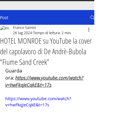
Post
Franco Sainini
26 lug 2024
Tempo di lettura: 2 min
HOTEL MONROE su YouTube la cover
del capolavoro di De Andrè-Bubola
“Fiume Sand Creek”
Guarda 
ora:
https://www.youtube.com/watch?
v=hwFkqJeCqkE&t=17s
https://www.youtube.com/watch?
v=hwFkqJeCqkE&t=17s