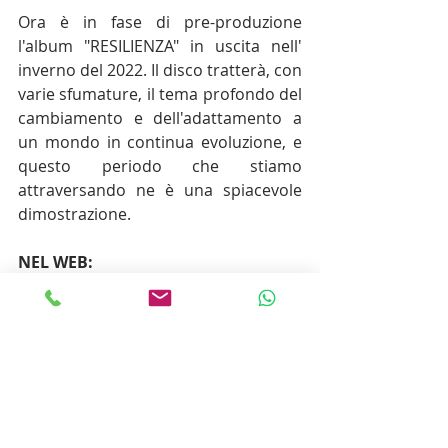
Ora è in fase di pre-produzione 
l'album "RESILIENZA" in uscita nell' 
inverno del 2022. Il disco tratterà, con 
varie sfumature, il tema profondo del 
cambiamento e dell'adattamento a 
un mondo in continua evoluzione, e 
questo periodo che stiamo 
attraversando ne è una spiacevole 
dimostrazione.
NEL WEB: 
Sito Web: 
www.stefanosantoro.net
Facebook
: 
https://www.facebook.com/stefanosa
ntoro.music
Instagram:
https://www.instagram.com/stefanos
antoro.music/