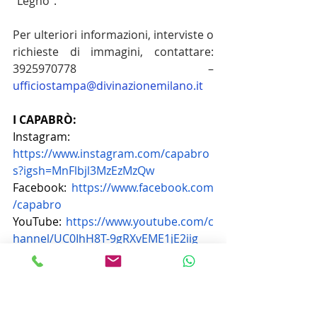
“Legno”.
Per ulteriori informazioni, interviste o 
richieste di immagini, contattare: 
3925970778 – 
ufficiostampa@divinazionemilano.it
I CAPABRÒ:
Instagram: 
https://www.instagram.com/capabro
s?igsh=MnFlbjl3MzEzMzQw
Facebook:
https://www.facebook.com
/capabro
YouTube:
https://www.youtube.com/c
hannel/UC0IhH8T-9gRXvEME1jE2iig
Spotify: 
https://open.spotify.com/intl-
it/artist/0FT3XSPk74zglRIEssTM9I?
autoplay=true
TikTok: 