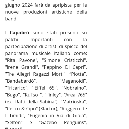
giugno 2024 farà da apripista per le 
nuove produzioni artistiche della 
band.
I 
Capabrò
 sono stati presenti su 
palchi importanti con la 
partecipazione di artisti di spicco del 
panorama musicale italiano come: 
"Rita Pavone", "Simone Cristicchi", 
"Irene Grandi", “Peppino Di Capri”, 
"Tre Allegri Ragazzi Morti", “Piotta”, 
“Bandabardò”, “Meganoidi”, 
“Tricarico”, ''Eiffel 65'', "Nobraino", 
“Bugo”, "KuTso ", “Finley”, "Area 765" 
(ex "Ratti della Sabina"), “Matrioska”, 
"Cecco & Cipo" (Xfactor), "Ruggero de 
I Timidi", “Eugenio in Via di Gioia”, 
"Selton" e "Gazebo Penguins", 