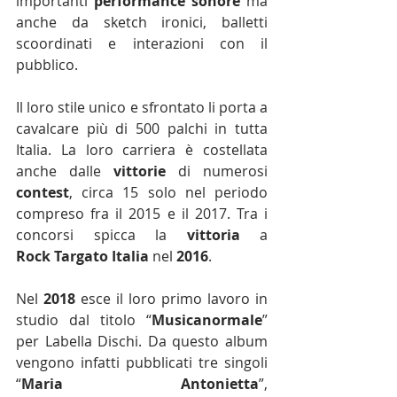
importanti 
performance sonore
 ma 
anche da sketch ironici, balletti 
scoordinati e interazioni con il 
pubblico.
Il loro stile unico e sfrontato li porta a 
cavalcare più di 500 palchi in tutta 
Italia. La loro carriera è costellata 
anche dalle 
vittorie
 di numerosi 
contest
, circa 15 solo nel periodo 
compreso fra il 2015 e il 2017. Tra i 
concorsi spicca la 
vittoria
 a 
Rock Targato Italia
 nel 
2016
.
Nel 
2018
 esce il loro primo lavoro in 
studio dal titolo “
Musicanormale
” 
per Labella Dischi. Da questo album 
vengono infatti pubblicati tre singoli 
“
Maria Antonietta
”, 