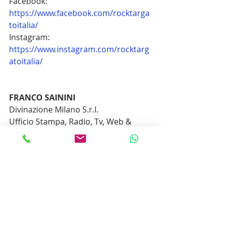
Facebook: 
https://www.facebook.com/rocktarga
toitalia/
Instagram: 
https://www.instagram.com/rocktarg
atoitalia/
FRANCO SAININI
Divinazione Milano S.r.l.
Ufficio Stampa, Radio, Tv, Web & 
Social Network
Via Andrea Palladio n. 16 - 20135 
Milano
Tel. 0258310655 mob. 3925970778
www.divinazionemilano.it
email: 
ufficiostampa@divinazionemilano.it